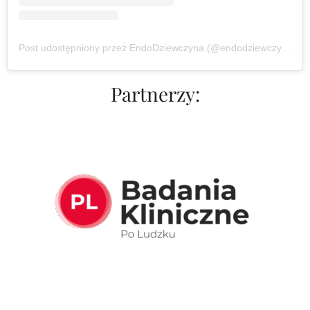
Post udostępniony przez EndoDziewczyna (@endodziewczyna)
Partnerzy: