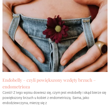
Endobelly – czyli powiększony wzdęty brzuch –
endometrioza
Cześć! Z tego wpisu dowiesz się, czym jest endobelly i skąd bierze się
powiększony brzuch u kobiet z endometriozą. Sama, jako
endodziewczyna, mierzę się z