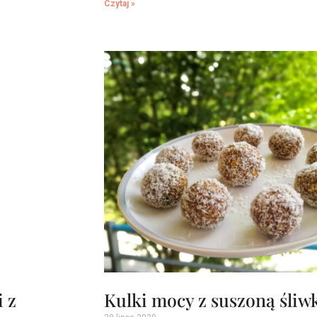
Czytaj »
 z
Kulki mocy z suszoną śliw