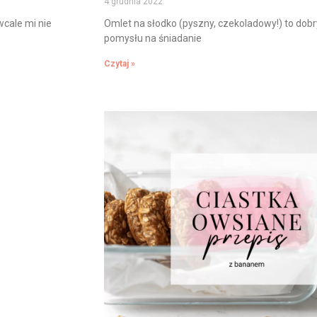
4 grudnia 2022
wcale mi nie
Omlet na słodko (pyszny, czekoladowy!) to dob
pomysłu na śniadanie
Czytaj »