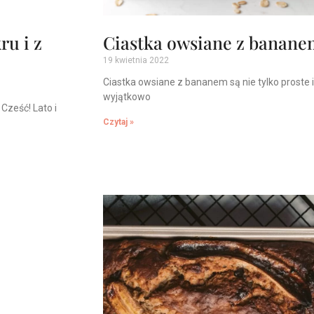
ru i z
Ciastka owsiane z banane
19 kwietnia 2022
Ciastka owsiane z bananem są nie tylko proste 
wyjątkowo
Cześć! Lato i
Czytaj »