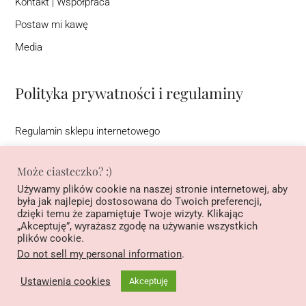
Kontakt | Współpraca
Postaw mi kawę
Media
Polityka prywatności i regulaminy
Regulamin sklepu internetowego
Regulamin newslettera
Może ciasteczko? :)
Warunki korzystania ze strony interentowej (DSA)
Używamy plików cookie na naszej stronie internetowej, aby
Polityka prywatności
była jak najlepiej dostosowana do Twoich preferencji,
dzięki temu że zapamiętuje Twoje wizyty. Klikając
Regulamin konkursu na Instagramie pod nazwą ”Podziel się
„Akceptuję”, wyrażasz zgodę na używanie wszystkich
historią, wygraj książkę”
plików cookie.
Do not sell my personal information
.
2020-2025 Copyright© Wszelkie prawa zastrzeżone.
Ustawienia cookies
Akceptuję
Endodziewczyna