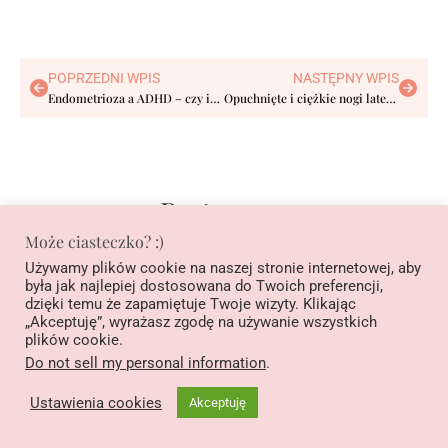
POPRZEDNI WPIS
NASTĘPNY WPIS
Endometrioza a ADHD – czy istnieje związek?
Opuchnięte i ciężkie nogi latem przy endometriozie
Partnerzy:
Może ciasteczko? :)
Używamy plików cookie na naszej stronie internetowej, aby
była jak najlepiej dostosowana do Twoich preferencji,
dzięki temu że zapamiętuje Twoje wizyty. Klikając
„Akceptuję”, wyrażasz zgodę na używanie wszystkich
plików cookie.
Do not sell my personal information
.
Ustawienia cookies
Akceptuję