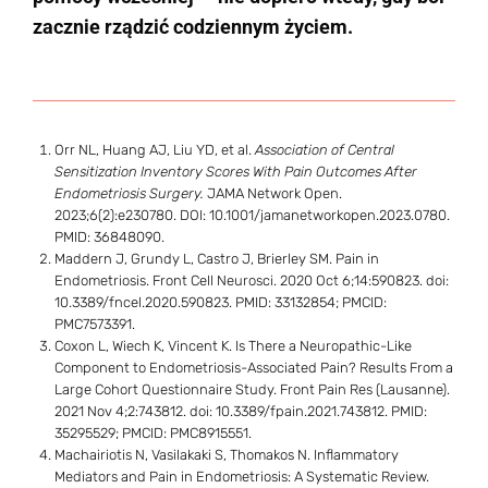
zacznie rządzić codziennym życiem.
Orr NL, Huang AJ, Liu YD, et al.
Association of Central
Sensitization Inventory Scores With Pain Outcomes After
Endometriosis Surgery.
JAMA Network Open.
2023;6(2):e230780. DOI: 10.1001/jamanetworkopen.2023.0780.
PMID: 36848090.
Maddern J, Grundy L, Castro J, Brierley SM. Pain in
Endometriosis. Front Cell Neurosci. 2020 Oct 6;14:590823. doi:
10.3389/fncel.2020.590823. PMID: 33132854; PMCID:
PMC7573391.
Coxon L, Wiech K, Vincent K. Is There a Neuropathic-Like
Component to Endometriosis-Associated Pain? Results From a
Large Cohort Questionnaire Study. Front Pain Res (Lausanne).
2021 Nov 4;2:743812. doi: 10.3389/fpain.2021.743812. PMID:
35295529; PMCID: PMC8915551.
Machairiotis N, Vasilakaki S, Thomakos N. Inflammatory
Mediators and Pain in Endometriosis: A Systematic Review.