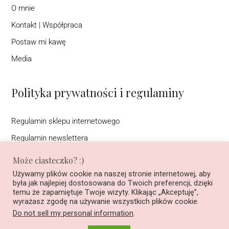
O mnie
Kontakt | Współpraca
Postaw mi kawę
Media
Polityka prywatności i regulaminy
Regulamin sklepu internetowego
Regulamin newslettera
Warunki korzystania ze strony interentowej (DSA)
Może ciasteczko? :)
Polityka prywatności
Używamy plików cookie na naszej stronie internetowej, aby
była jak najlepiej dostosowana do Twoich preferencji, dzięki
Regulamin konkursu na Instagramie pod nazwą ”Podziel się
temu że zapamiętuje Twoje wizyty. Klikając „Akceptuję”,
historią, wygraj książkę”
wyrażasz zgodę na używanie wszystkich plików cookie.
Do not sell my personal information
.