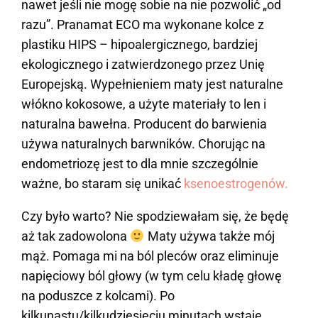
nawet jeśli nie mogę sobie na nie pozwolić „od
razu”. Pranamat ECO ma wykonane kolce z
plastiku HIPS – hipoalergicznego, bardziej
ekologicznego i zatwierdzonego przez Unię
Europejską. Wypełnieniem maty jest naturalne
włókno kokosowe, a użyte materiały to len i
naturalna bawełna. Producent do barwienia
używa naturalnych barwników. Chorując na
endometriozę jest to dla mnie szczególnie
ważne, bo staram się unikać
ksenoestrogenów.
Czy było warto? Nie spodziewałam się, że będę
aż tak zadowolona
Maty używa także mój
mąż. Pomaga mi na ból pleców oraz eliminuje
napięciowy ból głowy (w tym celu kładę głowę
na poduszce z kolcami). Po
kilkunastu/kilkudziesięciu minutach wstaję