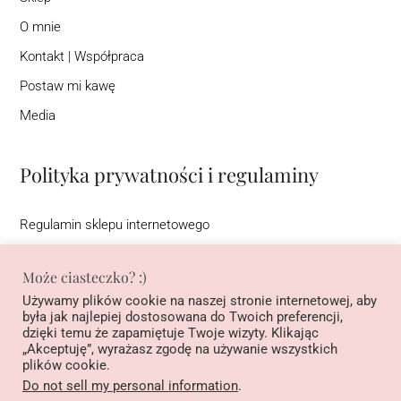
O mnie
Kontakt | Współpraca
Postaw mi kawę
Media
Polityka prywatności i regulaminy
Regulamin sklepu internetowego
Regulamin newslettera
Może ciasteczko? :)
Warunki korzystania ze strony interentowej (DSA)
Używamy plików cookie na naszej stronie internetowej, aby
Polityka prywatności
była jak najlepiej dostosowana do Twoich preferencji,
dzięki temu że zapamiętuje Twoje wizyty. Klikając
Regulamin konkursu na Instagramie pod nazwą ”Podziel się
„Akceptuję”, wyrażasz zgodę na używanie wszystkich
historią, wygraj książkę”
plików cookie.
Do not sell my personal information
.