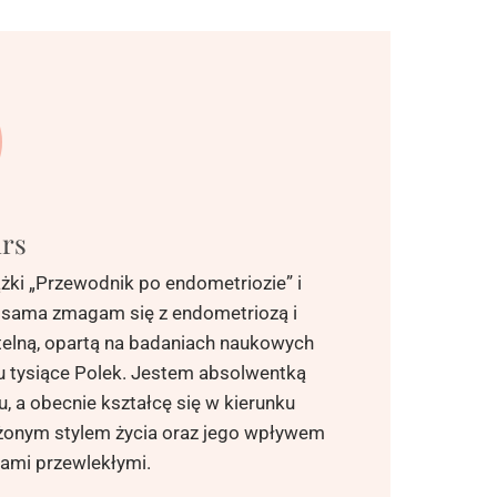
urs
ki „Przewodnik po endometriozie” i
t sama zmagam się z endometriozą i
telną, opartą na badaniach naukowych
ku tysiące Polek. Jestem absolwentką
 a obecnie kształcę się w kierunku
ażonym stylem życia oraz jego wpływem
ami przewlekłymi.