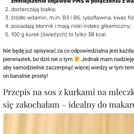
zmniejszenie objawów PMS w połączeniu z wa
dostarczają białka;
źródło witamin, m.in. B3 i B5, ryboflawina, kwas fo
posiadają błonnik i mają niski indeks glikemiczny;
100 g kurek (świeżych) to tylko 38 kcal.
Nie będę już opisywać za co odpowiedzialna jest każd
pierwiastek, bo dziś nie o tym
Jednak mam nadzieję, 
aby samodzielnie zaczerpnąć więcej wiedzy w tym tema
on banalnie prosty!
Przepis na sos z kurkami na mlec
się zakochałam – idealny do makar