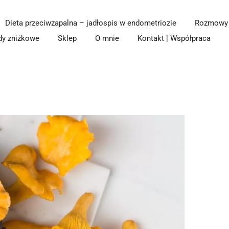
Dieta przeciwzapalna – jadłospis w endometriozie
Rozmowy z
dy zniżkowe
Sklep
O mnie
Kontakt | Współpraca