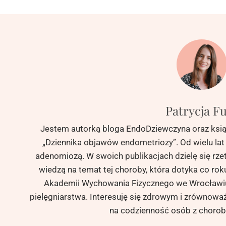
Patrycja F
Jestem autorką bloga EndoDziewczyna oraz książ
„Dziennika objawów endometriozy”. Od wielu la
adenomiozą. W swoich publikacjach dzielę się rze
wiedzą na temat tej choroby, która dotyka co ro
Akademii Wychowania Fizycznego we Wrocławiu,
pielęgniarstwa. Interesuję się zdrowym i zrównow
na codzienność osób z chorob