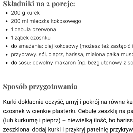
Składniki na 2 porcje:
200 g kurek
200 ml mleczka kokosowego
1 cebula czerwona
1 ząbek czosnku
do smażenia: olej kokosowy (możesz też zastąpić
przyprawy: sól, pieprz, harissa, mielona gałka mu
do sosu: dowolny makaron (np. bezglutenowy z so
Sposób przygotowania
Kurki dokładnie oczyść, umyj i pokrój na równe k
czosnek w cienkie plasterki. Cebulę zeszklij na p
(lub kurkumę i pieprz) – niewielką ilość, bo hariss
zeszklona, dodaj kurki i przykryj patelnię przykr