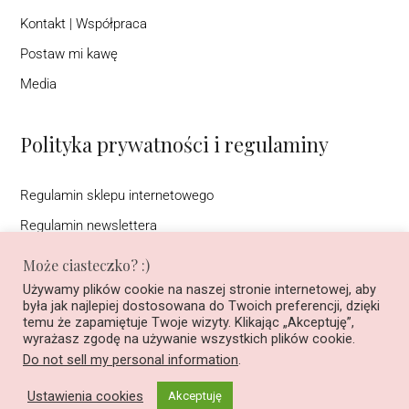
Kontakt | Współpraca
Postaw mi kawę
Media
Polityka prywatności i regulaminy
Regulamin sklepu internetowego
Regulamin newslettera
Warunki korzystania ze strony interentowej (DSA)
Może ciasteczko? :)
Polityka prywatności
Używamy plików cookie na naszej stronie internetowej, aby
była jak najlepiej dostosowana do Twoich preferencji, dzięki
Regulamin konkursu na Instagramie pod nazwą ”Podziel się
temu że zapamiętuje Twoje wizyty. Klikając „Akceptuję”,
historią, wygraj książkę”
wyrażasz zgodę na używanie wszystkich plików cookie.
Do not sell my personal information
.
2020-2025 Copyright© Wszelkie prawa zastrzeżone.
Ustawienia cookies
Akceptuję