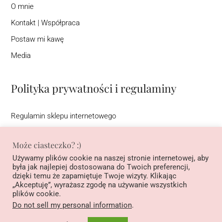
O mnie
Kontakt | Współpraca
Postaw mi kawę
Media
Polityka prywatności i regulaminy
Regulamin sklepu internetowego
Regulamin newslettera
Może ciasteczko? :)
Warunki korzystania ze strony interentowej (DSA)
Używamy plików cookie na naszej stronie internetowej, aby
Polityka prywatności
była jak najlepiej dostosowana do Twoich preferencji,
dzięki temu że zapamiętuje Twoje wizyty. Klikając
Regulamin konkursu na Instagramie pod nazwą ”Podziel się
„Akceptuję”, wyrażasz zgodę na używanie wszystkich
historią, wygraj książkę”
plików cookie.
Do not sell my personal information
.