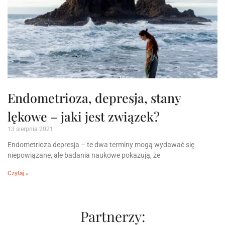
Endometrioza, depresja, stany
lękowe – jaki jest związek?
13 sierpnia 2021
Endometrioza depresja – te dwa terminy mogą wydawać się
niepowiązane, ale badania naukowe pokazują, że
Czytaj »
Partnerzy: