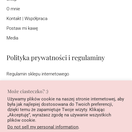
O mnie
Kontakt | Współpraca
Postaw mi kawę
Media
Polityka prywatności i regulaminy
Regulamin sklepu internetowego
Regulamin newslettera
Może ciasteczko? :)
Warunki korzystania ze strony interentowej (DSA)
Używamy plików cookie na naszej stronie internetowej, aby
Polityka prywatności
była jak najlepiej dostosowana do Twoich preferencji,
dzięki temu że zapamiętuje Twoje wizyty. Klikając
Regulamin konkursu na Instagramie pod nazwą ”Podziel się
„Akceptuję”, wyrażasz zgodę na używanie wszystkich
historią, wygraj książkę”
plików cookie.
Do not sell my personal information
.