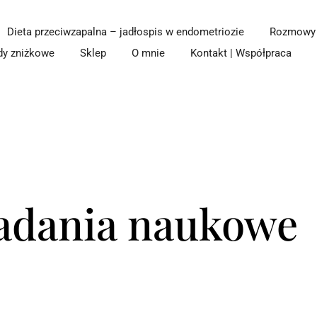
Dieta przeciwzapalna – jadłospis w endometriozie
Rozmowy z
dy zniżkowe
Sklep
O mnie
Kontakt | Współpraca
badania naukowe