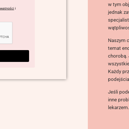
w tym obj
ywatności
i
jednak za
specjalis
wątpliwo
Naszym ce
temat end
chorobą.
wszystkie
Każdy prz
podejścia
Jeśli pod
inne prob
lekarzem.