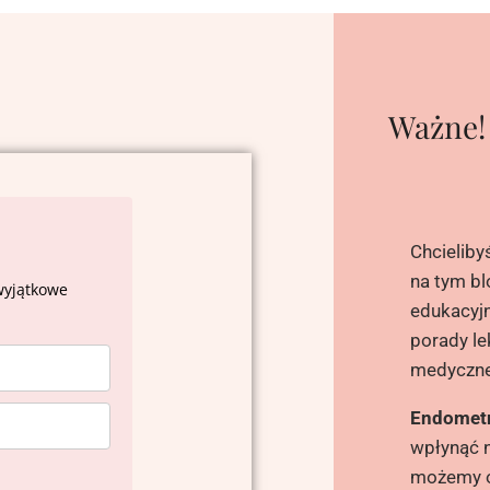
Ważne!
Chcieliby
na tym bl
wyjątkowe
edukacyjn
porady le
medyczn
Endometr
wpłynąć n
możemy o