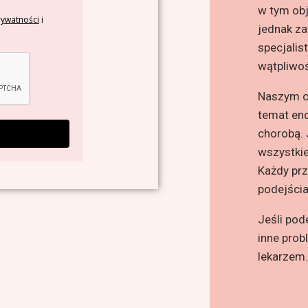
w tym obj
rywatności
i
jednak za
specjalis
wątpliwo
Naszym ce
temat end
chorobą.
wszystkie
Każdy prz
podejścia
Jeśli pod
inne prob
lekarzem.