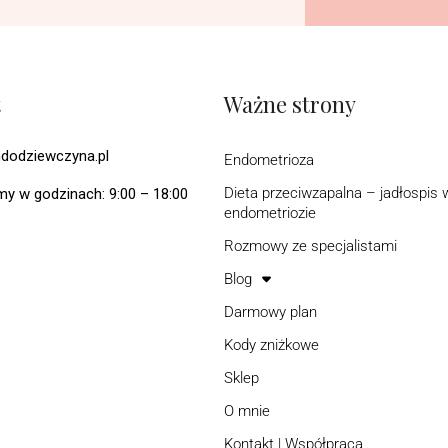
t
Ważne strony
dodziewczyna.pl
Endometrioza
Dieta przeciwzapalna – jadłospis 
y w godzinach: 9:00 – 18:00
endometriozie
Rozmowy ze specjalistami
Blog
Darmowy plan
Kody zniżkowe
Sklep
O mnie
Kontakt | Współpraca