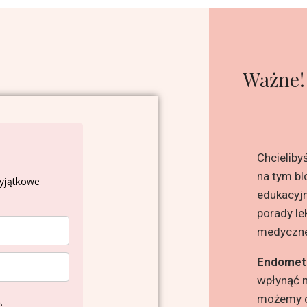
Ważne!
Chcieliby
na tym bl
wyjątkowe
edukacyjn
porady le
medyczn
Endomet
wpłynąć n
możemy o
.