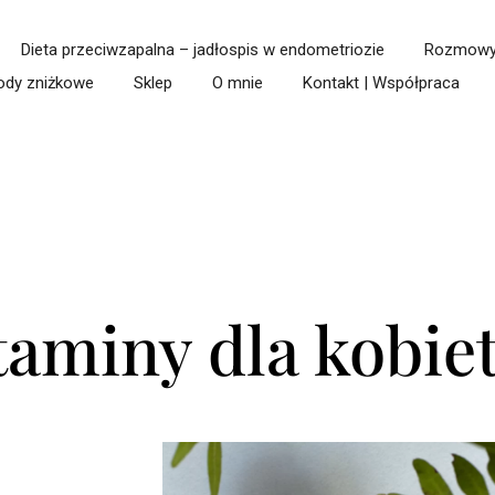
Dieta przeciwzapalna – jadłospis w endometriozie
Rozmowy 
ody zniżkowe
Sklep
O mnie
Kontakt | Współpraca
taminy dla kobie