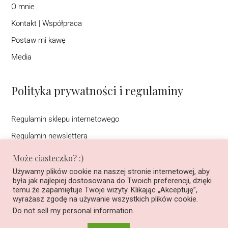
O mnie
Kontakt | Współpraca
Postaw mi kawę
Media
Polityka prywatności i regulaminy
Regulamin sklepu internetowego
Regulamin newslettera
Warunki korzystania ze strony interentowej (DSA)
Może ciasteczko? :)
Polityka prywatności
Używamy plików cookie na naszej stronie internetowej, aby
była jak najlepiej dostosowana do Twoich preferencji, dzięki
Regulamin konkursu na Instagramie pod nazwą ”Podziel się
temu że zapamiętuje Twoje wizyty. Klikając „Akceptuję”,
historią, wygraj książkę”
wyrażasz zgodę na używanie wszystkich plików cookie.
Do not sell my personal information
.